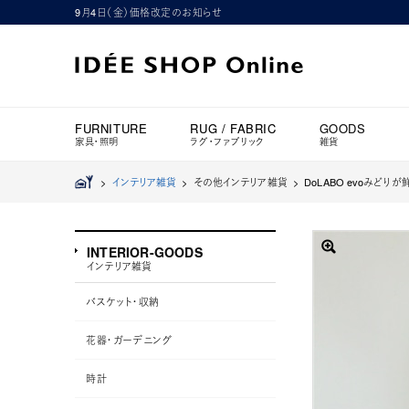
9月4日（金）価格改定のお知らせ
FURNITURE
RUG / FABRIC
GOODS
家具・照明
ラグ・ファブリック
雑貨
>
インテリア雑貨
> その他インテリア雑貨 >
DoLABO evoみどりが
INTERIOR-GOODS
インテリア雑貨
バスケット・収納
花器・ガーデニング
時計