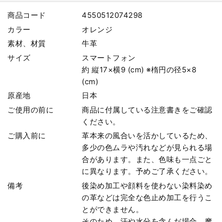
商品コード
4550512074298
カラー
オレンジ
素材、材質
牛革
サイズ
スマートフォン
約 縦17×横9 (cm) ※楕円の径5×8
(cm)
原産地
日本
ご使用の前に
商品に付属している注意書きをご確認
ください。
ご購入前に
革本来の風合いを活かしているため、
多少の色ムラや汚れなどが見られる場
合があります。また、色味も一点ごと
に異なります。予めご了承ください。
備考
後染め加工や顔料を使わない染料染め
の革などは完全な色止め加工を行うこ
とができません。
そのため、汗や水分を含んだ場合、摩