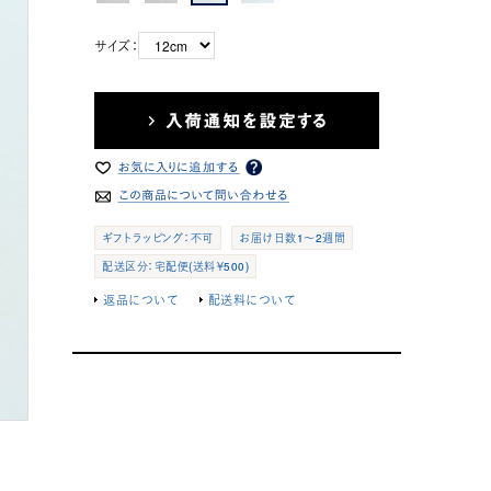
サイズ：
ギフトラッピング：不可
お届け日数1～2週間
配送区分：宅配便(送料￥500)
返品について
配送料について