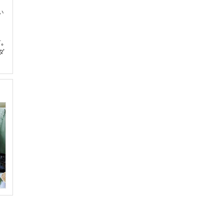
い
的
。
ダ