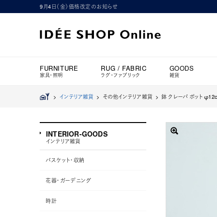
9月4日（金）価格改定のお知らせ
FURNITURE
RUG / FABRIC
GOODS
家具・照明
ラグ・ファブリック
雑貨
>
インテリア雑貨
> その他インテリア雑貨 >
鉢 クレーパ ポット φ12
INTERIOR-GOODS
インテリア雑貨
バスケット・収納
花器・ガーデニング
時計