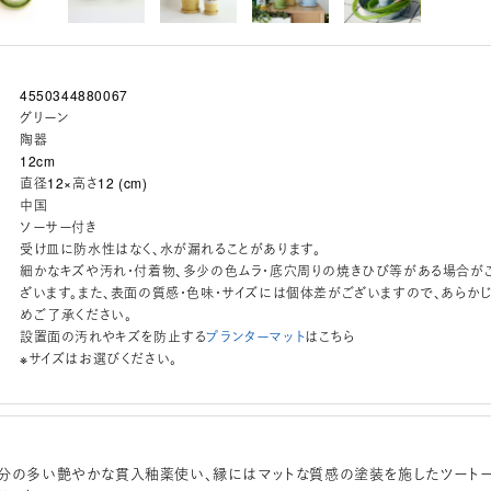
4550344880067
グリーン
陶器
12cm
直径12×高さ12 (cm)
中国
ソーサー付き
受け皿に防水性はなく、水が漏れることがあります。
細かなキズや汚れ・付着物、多少の色ムラ・底穴周りの焼きひび等がある場合が
ざいます。また、表面の質感・色味・サイズには個体差がございますので、あらか
めご了承ください。
設置面の汚れやキズを防止する
プランターマット
はこちら
※サイズはお選びください。
分の多い艶やかな貫入釉薬使い、縁にはマットな質感の塗装を施したツート