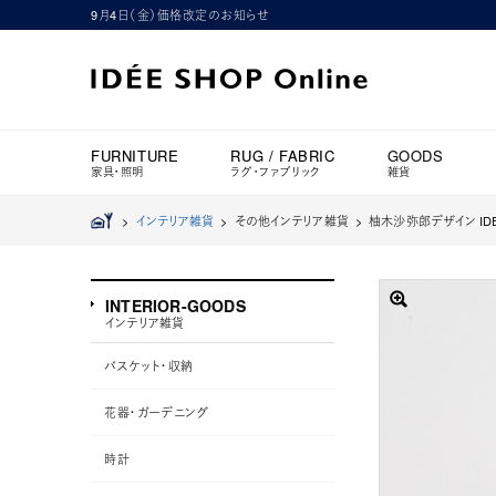
9月4日（金）価格改定のお知らせ
FURNITURE
RUG / FABRIC
GOODS
家具・照明
ラグ・ファブリック
雑貨
>
インテリア雑貨
> その他インテリア雑貨 >
柚木沙弥郎デザイン IDE
INTERIOR-GOODS
インテリア雑貨
バスケット・収納
花器・ガーデニング
時計