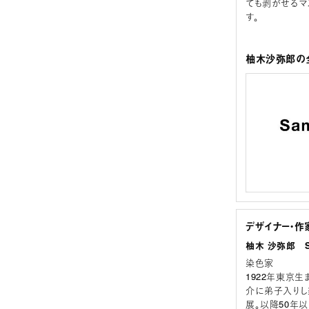
ても剥がせるマ
す。
柚木沙弥郎の全
デザイナー・作
柚木 沙弥郎 Sa
染色家
1922年東京
介に弟子入りし
展。以降50年