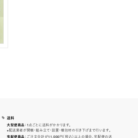
送料
：1点ごとに送料がかかります。
大型便商品
※配送業者が開梱・組み立て・設置・梱包材の引き下げまで行います。
：ご注文合計が11,000円（税込）以上の場合、宅配便の送
宅配便商品