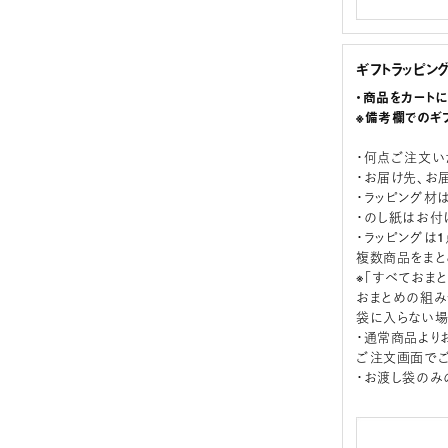
ギフトラッピン
・商品をカート
※備考欄でのギ
・何点ご注文い
・お届け先、お
・ラッピング材
・のし紙はお付
・ラッピングは
複数商品をまと
※「すべておま
おまとめの組み
袋に入らない場
・通常商品より
ご注文画面でご
・お渡し袋のみ