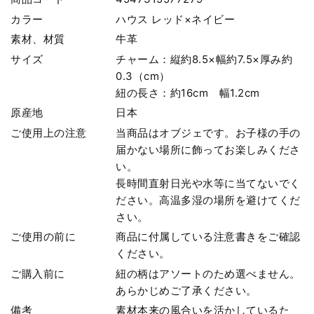
カラー
ハウス レッド×ネイビー
素材、材質
牛革
サイズ
チャーム：縦約8.5×幅約7.5×厚み約
0.3（cm）
紐の長さ：約16cm 幅1.2cm
原産地
日本
ご使用上の注意
当商品はオブジェです。お子様の手の
届かない場所に飾ってお楽しみくださ
い。
長時間直射日光や水等に当てないでく
ださい。高温多湿の場所を避けてくだ
さい。
ご使用の前に
商品に付属している注意書きをご確認
ください。
ご購入前に
紐の柄はアソートのため選べません。
あらかじめご了承ください。
備考
素材本来の風合いを活かしているた