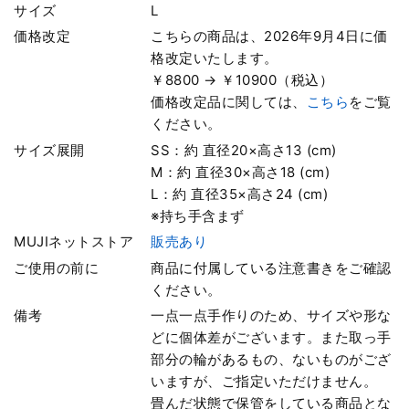
サイズ
L
価格改定
こちらの商品は、2026年9月4日に価
格改定いたします。
￥8800 → ￥10900（税込）
価格改定品に関しては、
こちら
をご覧
ください。
サイズ展開
SS：約 直径20×高さ13 (cm)
M：約 直径30×高さ18 (cm)
L：約 直径35×高さ24 (cm)
※持ち手含まず
MUJIネットストア
販売あり
ご使用の前に
商品に付属している注意書きをご確認
ください。
備考
一点一点手作りのため、サイズや形な
どに個体差がございます。また取っ手
部分の輪があるもの、ないものがござ
いますが、ご指定いただけません。
畳んだ状態で保管をしている商品とな