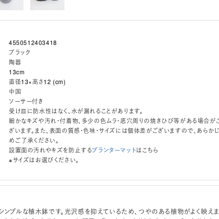
4550512403418
ブラック
陶器
13cm
直径13×高さ12 (cm)
中国
ソーサー付き
受け皿に防水性はなく、水が漏れることがあります。
細かなキズや汚れ・付着物、多少の色ムラ・底穴周りの焼きひび等がある場合が
ざいます。また、表面の質感・色味・サイズには個体差がございますので、あらか
めご了承ください。
設置面の汚れやキズを防止する
プランターマット
はこちら
※サイズはお選びください。
シンプルな植木鉢です。光沢感を抑えているため、つやのある植物がよく映え