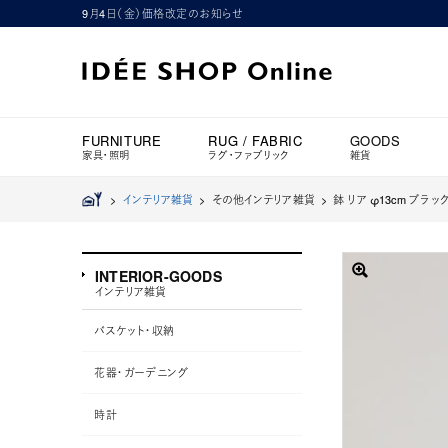
9月4日（金）価格改定のお知らせ
FURNITURE
RUG / FABRIC
GOODS
家具・照明
ラグ・ファブリック
雑貨
>
インテリア雑貨
> その他インテリア雑貨 >
鉢 リア φ13cm ブラッ
INTERIOR-GOODS
インテリア雑貨
バスケット・収納
花器・ガーデニング
時計