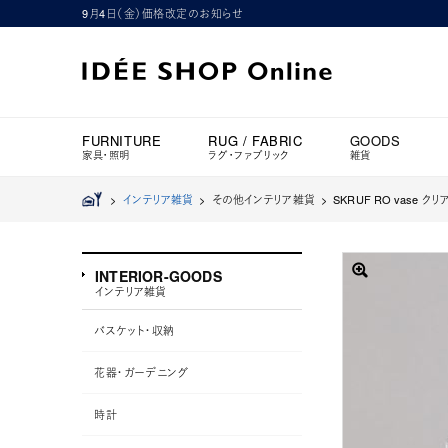
9月4日（金）価格改定のお知らせ
FURNITURE
RUG / FABRIC
GOODS
家具・照明
ラグ・ファブリック
雑貨
>
インテリア雑貨
> その他インテリア雑貨 >
SKRUF RO vase クリ
INTERIOR-GOODS
インテリア雑貨
バスケット・収納
花器・ガーデニング
時計