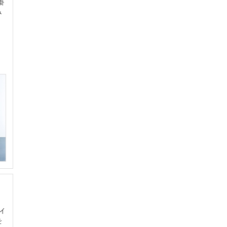
掛
み
イ
を