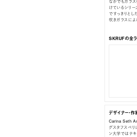
なかでもガラス作家
けているシリー
ですっきりとし
吹きガラスによ
SKRUFの全
デザイナー・作
Carina Set
グスタフスベリ
ン大学ではテキ