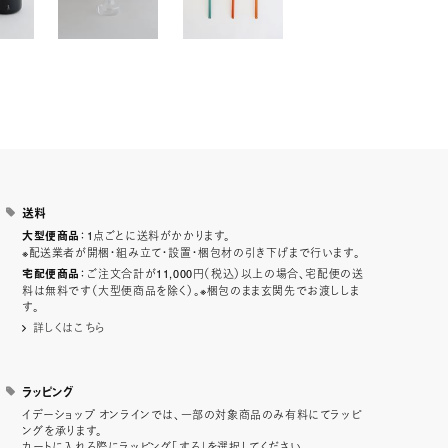
送料
：1点ごとに送料がかかります。
大型便商品
※配送業者が開梱・組み立て・設置・梱包材の引き下げまで行います。
：ご注文合計が11,000円（税込）以上の場合、宅配便の送
宅配便商品
料は無料です（大型便商品を除く）。※梱包のまま玄関先でお渡ししま
す。
詳しくはこちら
ラッピング
イデーショップ オンラインでは、一部の対象商品のみ有料にてラッピ
ングを承ります。
カートに入れる際にラッピング「する」を選択してください。