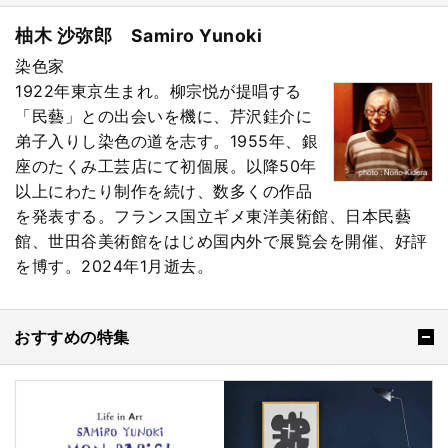
柚木 沙弥郎 Samiro Yunoki
染色家
1922年東京生まれ。柳宗悦が提唱する
「民藝」との出会いを機に、芹沢銈介に
弟子入りし染色の道を志す。1955年、銀
座のたくみ工芸店にて初個展。以降50年
以上にわたり制作を続け、数多くの作品
を発表する。フランス国立ギメ東洋美術館、日本民藝
館、世田谷美術館をはじめ国内外で展覧会を開催、好評
を博す。2024年1月逝去。
おすすめの特集