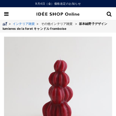
9月4日（金）価格改定のお知らせ
>
インテリア雑貨
>
その他インテリア雑貨 >
坂本紬野子デザイン
lumieres de la foret キャンドル framboise