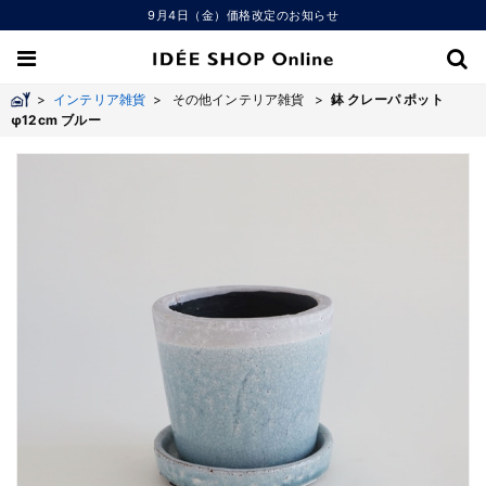
9月4日（金）価格改定のお知らせ
>
インテリア雑貨
>
その他インテリア雑貨 >
鉢 クレーパ ポット
φ12cm ブルー