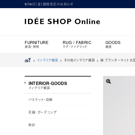
9月4日（金）価格改定のお知らせ
FURNITURE
RUG / FABRIC
GOODS
家具・照明
ラグ・ファブリック
雑貨
>
インテリア雑貨
> その他インテリア雑貨 >
鉢 プランターマット 丸型
INTERIOR-GOODS
インテリア雑貨
バスケット・収納
花器・ガーデニング
時計