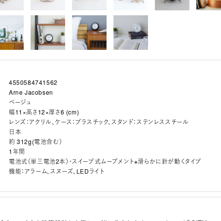
4550584741562
Arne Jacobsen
ベージュ
幅11×高さ12×厚さ6 (cm)
レンズ：アクリル、ケース：プラスチック、スタンド：ステンレススチール
日本
約 312g(電池含む）
1年間
電池式（単三電池2本）・スイープ式ムーブメント※滑らかに針が動くタイプ
機能：アラーム、スヌーズ、LEDライト