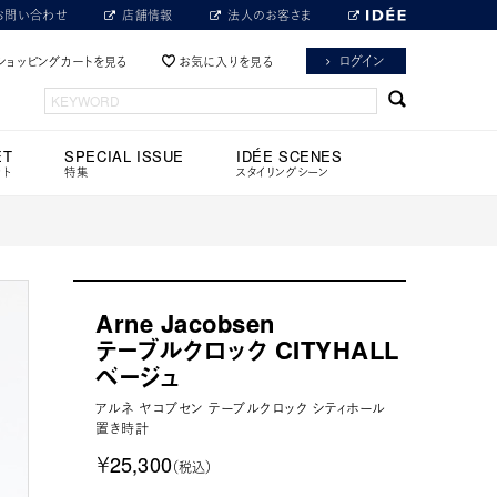
お問い合わせ
店舗情報
法人のお客さま
ログイン
ショッピングカートを見る
お気に入りを見る
ET
SPECIAL ISSUE
IDÉE SCENES
ット
特集
スタイリングシーン
Arne Jacobsen
テーブルクロック CITYHALL
ベージュ
アルネ ヤコブセン テーブルクロック シティホール
置き時計
￥25,300
（税込）