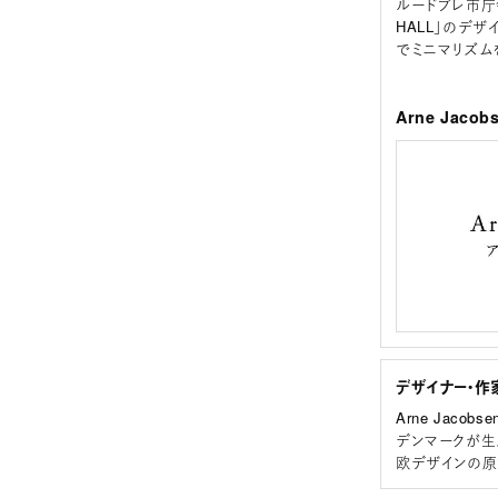
ルードブレ市庁
HALL」のデ
でミニマリズム
Arne Jac
デザイナー・作
Arne Jaco
デンマークが生
欧デザインの原