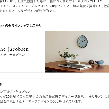
舎（1956年）を建築設計した際に一緒に作られたウォールクロック「CITY
ザインをベースにしたテーブルクロック。50年代らしい一切の無駄を排除した、緻
を有するクールなデザインが特徴的です。
obsenの全ラインナップはこちら
家
bsen／アルネ・ヤコブセン
んだ20世紀で最も影響力のある建築家兼デザイナーであり、今日のモダンな
型を作り上げたデンマークデザインの父と呼ばれています。