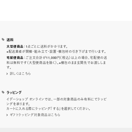
送料
：1点ごとに送料がかかります。
大型便商品
※配送業者が開梱・組み立て・設置・梱包材の引き下げまで行います。
：ご注文合計が11,000円（税込）以上の場合、宅配便の送
宅配便商品
料は無料です（大型便商品を除く）。※梱包のまま玄関先でお渡ししま
す。
詳しくはこちら
ラッピング
イデーショップ オンラインでは、一部の対象商品のみ有料にてラッピ
ングを承ります。
カートに入れる際にラッピング「する」を選択してください。
ギフトラッピング対象商品はこちら