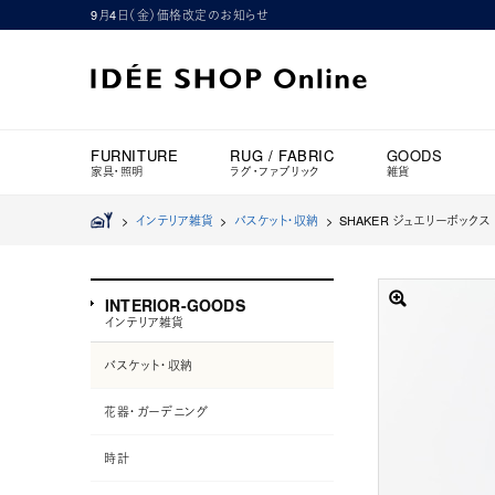
9月4日（金）価格改定のお知らせ
FURNITURE
RUG / FABRIC
GOODS
家具・照明
ラグ・ファブリック
雑貨
>
インテリア雑貨
>
バスケット・収納
>
SHAKER ジュエリーボックス
INTERIOR-GOODS
インテリア雑貨
バスケット・収納
花器・ガーデニング
時計