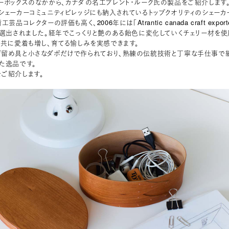
ーボックスのなかから、カナダの名工ブレント・ルーク氏の製品をご紹介します
シェーカーコミュニティビレッジにも納入されているトップクオリティのシェーカ
品コレクターの評価も高く、2006年には「Atrantic canada craft export
ear」に選出されました。経年でこっくりと艶のある飴色に変化していくチェリー材を使
と共に愛着も増し、育てる愉しみを実感できます。
留め具と小さなダボだけで作られており、熟練の伝統技術と丁寧な手仕事で
た逸品です。
ご紹介します。