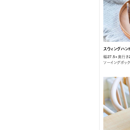
スウィングハンド
幅27.5×奥行き2
ソーイングボッ