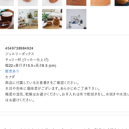
4549738984924
ジュエリーボックス
チェリー材 (ラッカー仕上げ)
幅22×奥行き15.5×高さ8.5 (cm)
ア
販売あり
カナダ
商品に付属している注意書きをご確認ください。
木目や色味に個体差がございます。あらかじめご了承下さい。
極度の湿気、乾燥はお避けください。お手入れは布で乾拭きをし、水拭きや水洗
はお避けください。