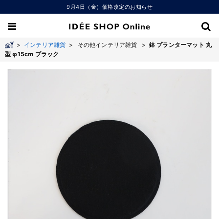
9月4日（金）価格改定のお知らせ
>
インテリア雑貨
>
その他インテリア雑貨 >
鉢 プランターマット 丸
型 φ15cm ブラック