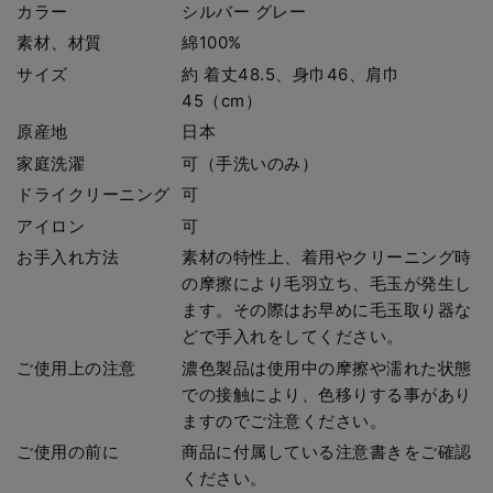
カラー
シルバー グレー
素材、材質
綿100%
サイズ
約 着丈48.5、身巾46、肩巾
45（cm）
原産地
日本
家庭洗濯
可（手洗いのみ）
ドライクリーニング
可
アイロン
可
お手入れ方法
素材の特性上、着用やクリーニング時
の摩擦により毛羽立ち、毛玉が発生し
ます。その際はお早めに毛玉取り器な
どで手入れをしてください。
ご使用上の注意
濃色製品は使用中の摩擦や濡れた状態
での接触により、色移りする事があり
ますのでご注意ください。
ご使用の前に
商品に付属している注意書きをご確認
ください。