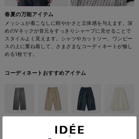
春夏の万能アイテム
メッシュが着こなしに軽やかさと立体感を与えます。深
めのVネックが首元をすっきりシャープに見せることで
スタイルよく見えます。シャツやカットソー、ワンピー
スの上に重ね着して、さまざまなコーディネートが愉し
める1枚です。
コーディネートおすすめアイテム
H& by POOL
H& by POOL
H& by POOL
H& by POOL
Denim Pants 34
Pants Beige
Denim Wide Pants
GatheRed Skirt
Light Gray
Indigo Assort Non
Off White Stripe
Wash