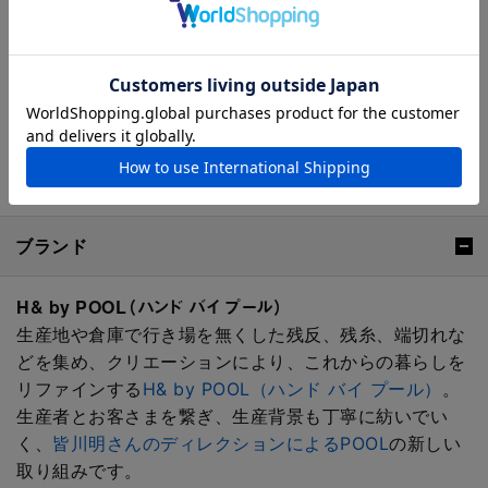
H& by POOLシリーズの全ラインナップはこちら
ブランド
H& by POOL（ハンド バイ プール）
生産地や倉庫で行き場を無くした残反、残糸、端切れな
どを集め、クリエーションにより、これからの暮らしを
リファインする
H& by POOL（ハンド バイ プール）
。
生産者とお客さまを繋ぎ、生産背景も丁寧に紡いでい
く、
皆川明さんのディレクションによるPOOL
の新しい
取り組みです。