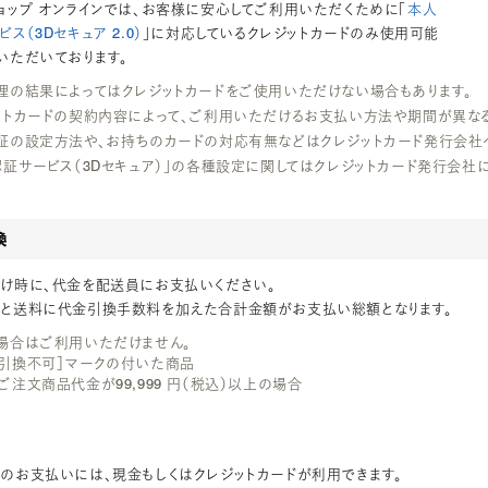
ョップ オンラインでは、お客様に安心してご利用いただくために「
本人
ス（3Dセキュア 2.0）
」に対応しているクレジットカードのみ使用可能
いただいております。
理の結果によってはクレジットカードをご使用いただけない場合もあります。
ットカードの契約内容によって、ご利用いただけるお支払い方法や期間が異な
証の設定方法や、お持ちのカードの対応有無などはクレジットカード発行会社
認証サービス（3Dセキュア）」の各種設定に関してはクレジットカード発行会社
換
け時に、代金を配送員にお支払いください。
と送料に代金引換手数料を加えた合計金額がお支払い総額となります。
場合はご利用いただけません。
金引換不可］マークの付いた商品
ご注文商品代金が99,999 円（税込）以上の場合
のお支払いには、現金もしくはクレジットカードが利用できます。