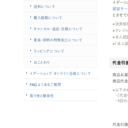
イデーシ
送料について
認証サービ
とさせて
搬入経路について
※決済処
キャンセル・返品・交換について
※クレジ
※本人認
家具・照明の特殊加工について
※「本人
ラッピングについて
代金引
おことわり
イデーショップ オンライン会員について
商品お届
商品代金
FAQ よくあるご質問
※以下の
・［代
張り地と脚染色
・1回の
代金引換