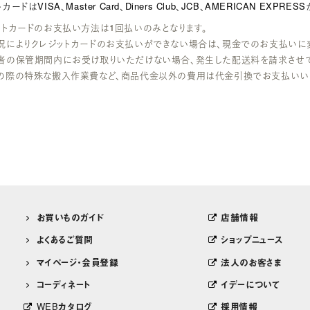
ードはVISA、Master Card、Diners Club、JCB、AMERICAN EXPR
ットカードのお支払い方法は1回払いのみとなります。
況によりクレジットカードのお支払いができない場合は、現金でのお支払いに
者の保管期間内にお受け取りいただけない場合、発生した配送料を請求させて
の際の特殊な搬入作業費など、商品代金以外の費用は代金引換でお支払いい
お買いものガイド
店舗情報
よくあるご質問
ショップニュース
マイページ・会員登録
法人のお客さま
コーディネート
イデーについて
WEBカタログ
採用情報