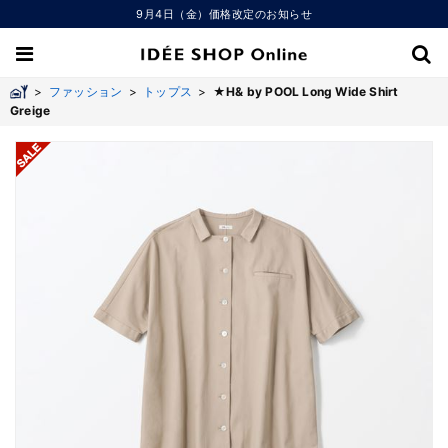
9月4日（金）価格改定のお知らせ
>
ファッション
>
トップス
>
★H& by POOL Long Wide Shirt
Greige