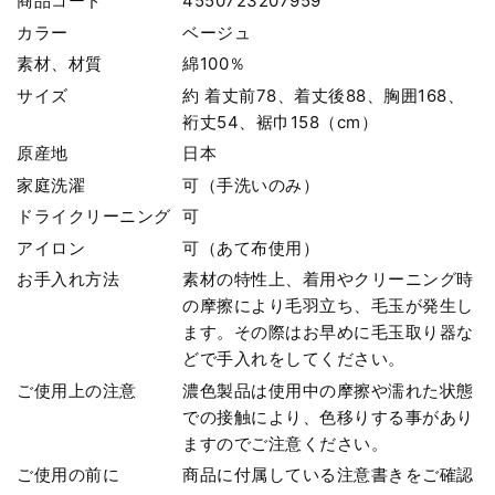
商品コード
4550723207959
カラー
ベージュ
素材、材質
綿100％
サイズ
約 着丈前78、着丈後88、胸囲168、
裄丈54、裾巾158（cm）
原産地
日本
家庭洗濯
可（手洗いのみ）
ドライクリーニング
可
アイロン
可（あて布使用）
お手入れ方法
素材の特性上、着用やクリーニング時
の摩擦により毛羽立ち、毛玉が発生し
ます。その際はお早めに毛玉取り器な
どで手入れをしてください。
ご使用上の注意
濃色製品は使用中の摩擦や濡れた状態
での接触により、色移りする事があり
ますのでご注意ください。
ご使用の前に
商品に付属している注意書きをご確認