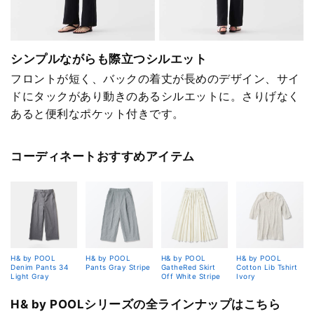
シンプルながらも際立つシルエット
フロントが短く、バックの着丈が長めのデザイン、サイ
ドにタックがあり動きのあるシルエットに。さりげなく
あると便利なポケット付きです。
コーディネートおすすめアイテム
H& by POOL
H& by POOL
H& by POOL
H& by POOL
Denim Pants 34
Pants Gray Stripe
GatheRed Skirt
Cotton Lib Tshirt
Light Gray
Off White Stripe
Ivory
H& by POOLシリーズの全ラインナップはこちら