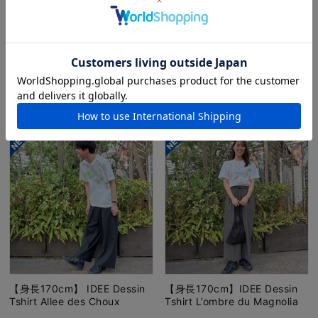
【身長162cm】H& by POOL
【身長165cm】H& by POOL
Gathered Skirt Off White
Denim Indigo Assort Non
Stripe
Wash 36
【身長170cm】 IDEE Dessin
【身長170cm】IDEE Dessin
Tshirt Allee des Choux
Tshirt L’ombre du Magnolia