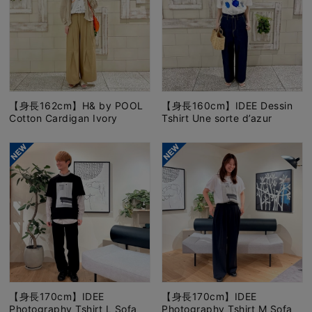
【身長162cm】H& by POOL
【身長160cm】IDEE Dessin
Cotton Cardigan Ivory
Tshirt Une sorte d’azur
【身長170cm】IDEE
【身長170cm】IDEE
Photography Tshirt L Sofa
Photography Tshirt M Sofa