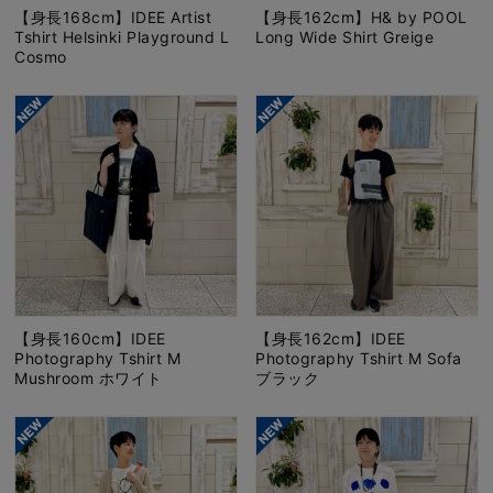
【身長168cm】IDEE Artist
【身長162cm】H& by POOL
Tshirt Helsinki Playground L
Long Wide Shirt Greige
Cosmo
【身長160cm】IDEE
【身長162cm】IDEE
Photography Tshirt M
Photography Tshirt M Sofa
Mushroom ホワイト
ブラック