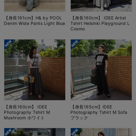
【身長161cm】H& by POOL
【身長160cm】 IDEE Artist
Denim Wide Pants Light Blue
Tshirt Helsinki Playground L
Cosmo
【身長160cm】 IDEE
【身長165cm】IDEE
Photography Tshirt M
Photography Tshirt M Sofa
Mushroom ホワイト
ブラック