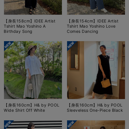
【身長158cm】IDEE Artist
【身長154cm】IDEE Artist
Tshirt Mao Yoshino A
Tshirt Mao Yoshino Love
Birthday Song
Comes Dancing
【身長160cm】H& by POOL
【身長160cm】H& by POOL
Wide Shirt Off White
Sleeveless One-Piece Black