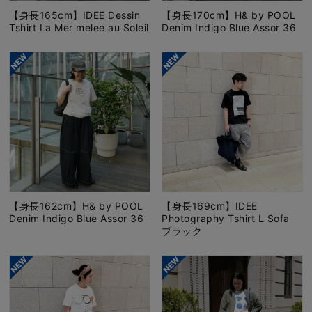
【身長165cm】IDEE Dessin
【身長170cm】H& by POOL
Tshirt La Mer melee au Soleil
Denim Indigo Blue Assor 36
【身長162cm】H& by POOL
【身長169cm】IDEE
Denim Indigo Blue Assor 36
Photography Tshirt L Sofa
ブラック