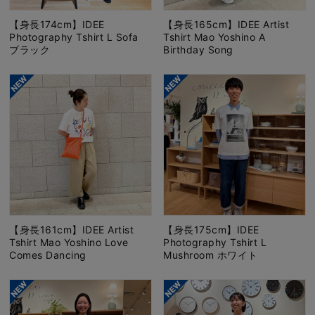
【身長174cm】IDEE
【身長165cm】IDEE Artist
Photography Tshirt L Sofa
Tshirt Mao Yoshino A
ブラック
Birthday Song
【身長161cm】IDEE Artist
【身長175cm】IDEE
Tshirt Mao Yoshino Love
Photography Tshirt L
Comes Dancing
Mushroom ホワイト