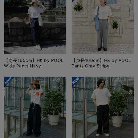
【身長165cm】H& by POOL
【身長160cm】H& by POOL
Wide Pants Navy
Pants Gray Stripe