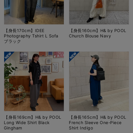
【身長170cm】IDEE
【身長160cm】H& by POOL
Photography Tshirt L Sofa
Church Blouse Navy
ブラック
【身長169cm】H& by POOL
【身長165cm】H& by POOL
Long Wide Shirt Black
French Sleeve One-Piece
Gingham
Shirt Indigo