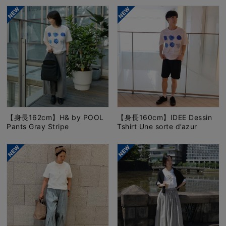
【身長162cm】H& by POOL
【身長160cm】IDEE Dessin
Pants Gray Stripe
Tshirt Une sorte d’azur