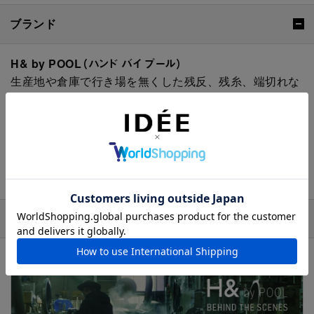
ブランド
H& by POOL（ハンド バイ プール）
生産地や倉庫で行き場を無くした残反、残糸、端切れな
どを集め、クリエーションにより、これからの暮らしを
リファインする
H& by POOL（ハンド バイ プール）
。
生産者とお客さまを繋ぎ、生産背景も丁寧に紡いでい
く、
皆川明さんのディレクションによるPOOL
の新しい
取り組みです。
おすすめの特集