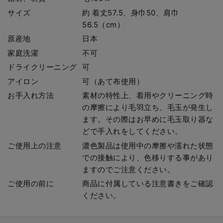
サイズ
約 着丈57.5、身巾50、肩巾
56.5（cm）
原産地
日本
家庭洗濯
不可
ドライクリーニング
可
アイロン
可（あて布使用）
お手入れ方法
素材の特性上、着用やクリーニング時
の摩擦により毛羽立ち、毛玉が発生し
ます。その際はお早めに毛玉取り器な
どで手入れをしてください。
ご使用上の注意
濃色製品は使用中の摩擦や濡れた状態
での接触により、色移りする事があり
ますのでご注意ください。
ご使用の前に
商品に付属している注意書きをご確認
ください。