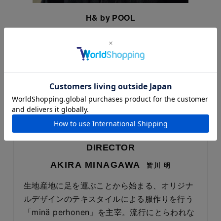
H& by POOL
行き場を無くした残反、残糸、端切れなどを
あつめて、日本のものづくりの技術とクリエ
ーションでこれからの暮らしをリファインす
るデイリーウエアです。
LINEUP
DIRECTOR
AKIRA MINAGAWA
皆川 明
生地産地に足を運ぶことから始まる、オリジナ
ルデザインのテキスタイルによる服作りを行う
「minä perhonen」を主宰。流行にとらわれな