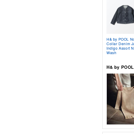
H& by POOL N
Collar Denim J
Indigo Assort 
Wash
H& by PO