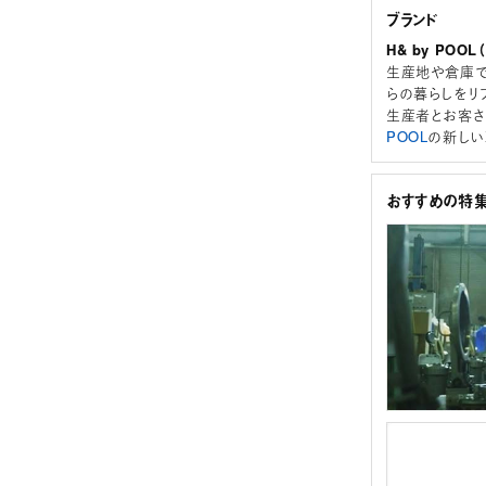
ブランド
H& by POO
生産地や倉庫で
らの暮らしをリ
生産者とお客さ
POOL
の新しい
おすすめの特