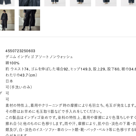
4550723250603
デニム インディゴ アソート ノンウォッシュ
綿100%
約 ウエスト74、ゴムを伸ばした場合92、ヒップ149.3、股上29、股下60、裾巾34.
わたり巾43.7（cm）
日本
可（手洗いのみ）
グ
可
可
素材の特性上、着用やクリーニング時の摩擦により毛羽立ち、毛玉が発生します
その際はお早めに毛玉取り器などで手入れをしてください。
この製品はインディゴ染めです。染料の特性上、着用や摩擦により色落ちしやすく
擦れ合うと他のものに色移りします。雨や汗、摩擦により、肌や白・淡色の下着・
類及び、白・淡色のイス・ソファ・車のシート類・靴・バック・ベルト等に色移りする
合があります。