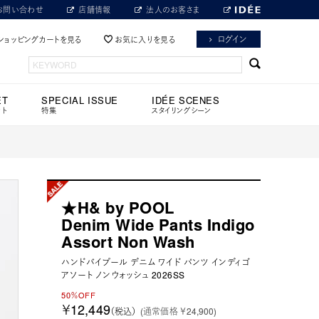
お問い合わせ
店舗情報
法人のお客さま
ログイン
ショッピングカートを見る
お気に入りを見る
ET
SPECIAL ISSUE
IDÉE SCENES
ット
特集
スタイリングシーン
★H& by POOL
Denim Wide Pants Indigo
Assort Non Wash
ハンドバイプール デニム ワイド パンツ インディゴ
アソート ノンウォッシュ 2026SS
50％OFF
￥12,449
（税込）
(通常価格 ￥24,900)