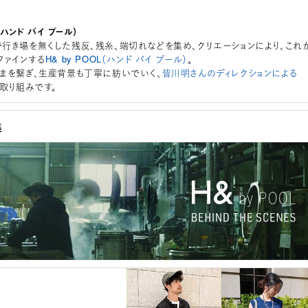
L（ハンド バイ プール）
行き場を無くした残反、残糸、端切れなどを集め、クリエーションにより、これ
ファインする
H& by POOL（ハンド バイ プール）
。
まを繋ぎ、生産背景も丁寧に紡いでいく、
皆川明さんのディレクションによる
取り組みです。
集