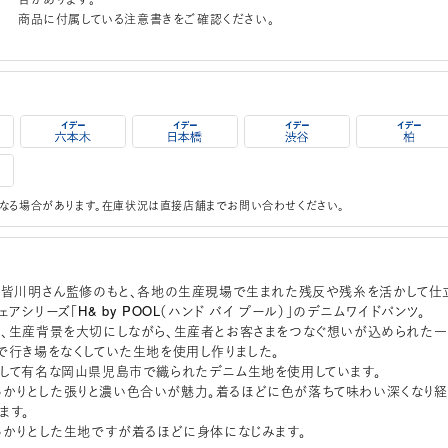
商品に付属している注意書きをご確認ください。
なる場合があります。在庫状況は直接店舗までお問い合わせください。
honen皆川明さん監修のもと、各地の生産現場で生まれた残反や残糸を活かして仕
アシリーズ「H& by POOL（ハンド バイ プール）」のデニムワイドパンツ。
、生産背景を大切にしながら、生産者とお客さまをつなぐ想いが込められた一
で行き場をなくしていた生地を使用し作りました。
して有名な岡山県児島市で織られたデニム生地を使用しています。
h：しっかりとした張りと濃い色合いが魅力。着るほどに色が落ちて味わい深くなり経
ます。
ue：しっかりとした生地ですが着るほどに身体になじみます。