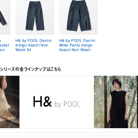
o
H& by POOL Denim
H& by POOL Denim
acket
Indigo Assort Non
Wide Pants Indigo
Non
Wash 34
Assort Non Wash
OLシリーズの全ラインナップはこちら