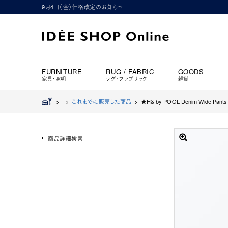
9月4日（金）価格改定のお知らせ
FURNITURE
RUG / FABRIC
GOODS
家具・照明
ラグ・ファブリック
雑貨
>
>
これまでに販売した商品
>
★H& by POOL Denim Wide Pants 
商品詳細検索