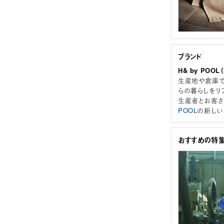
ブランド
H& by POO
生産地や倉庫で
らの暮らしをリ
生産者とお客さ
POOL
の新しい
おすすめの特