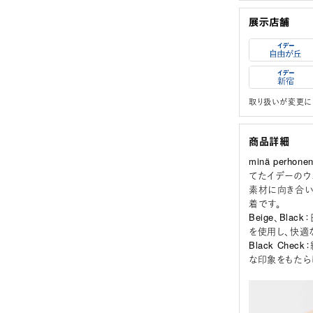
取り扱いが変更に
商品詳細
minä per
てたイデーのウェ
素材に向き合い
着です。
Beige､Bl
を使用し、快適
Black Ch
な印象をもたら