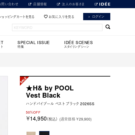
お問い合わせ
店舗情報
法人のお客さま
ログイン
ショッピングカートを見る
お気に入りを見る
ET
SPECIAL ISSUE
IDÉE SCENES
ット
特集
スタイリングシーン
★H& by POOL
Vest Black
ハンドバイプール ベスト ブラック 2026SS
50％OFF
￥14,950
（税込）
(通常価格 ￥29,900)