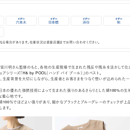
なる場合があります。在庫状況は直接店舗までお問い合わせください。
honen皆川明さん監修のもと、各地の生産現場で生まれた残反や残糸を活かして仕
アシリーズ「H& by POOL（ハンド バイ プール）」のベスト。
、生産背景を大切にしながら、生産者とお客さまをつなぐ想いが込められた一
ack：日本の優れた強撚技術によって生まれた張りのあるさらりとした綿100%の生
な着心地です。
eck：綿100％でほどよい張りがあり、細かなブラックとブルーグレーのチェックが上
します。