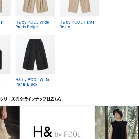
st
H& by POOL Wide
H& by POOL Pants
Pants Beige
Beige
st
H& by POOL Wide
Pants Black
OLシリーズの全ラインナップはこちら