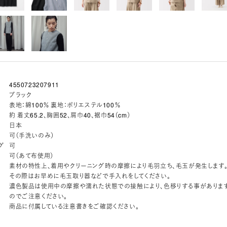
4550723207911
ブラック
表地：綿100％ 裏地：ポリエステル100％
約 着丈65.2、胸囲52、肩巾40、裾巾54（cm）
日本
可（手洗いのみ）
グ
可
可（あて布使用）
素材の特性上、着用やクリーニング時の摩擦により毛羽立ち、毛玉が発生します
その際はお早めに毛玉取り器などで手入れをしてください。
濃色製品は使用中の摩擦や濡れた状態での接触により、色移りする事がありま
のでご注意ください。
商品に付属している注意書きをご確認ください。