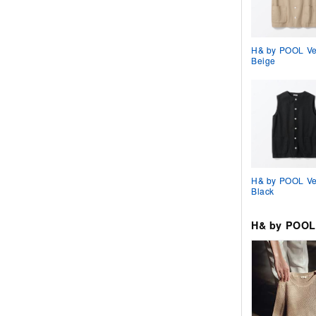
H& by POOL Ve
Beige
H& by POOL Ve
Black
H& by PO