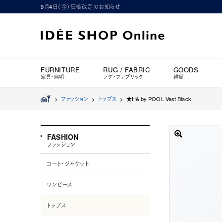
9月4日（金）価格改定のお知らせ
FURNITURE
RUG / FABRIC
GOODS
家具・照明
ラグ・ファブリック
雑貨
>
ファッション
>
トップス
>
★H& by POOL Vest Black
FASHION
ファッション
コート・ジャケット
ワンピース
トップス