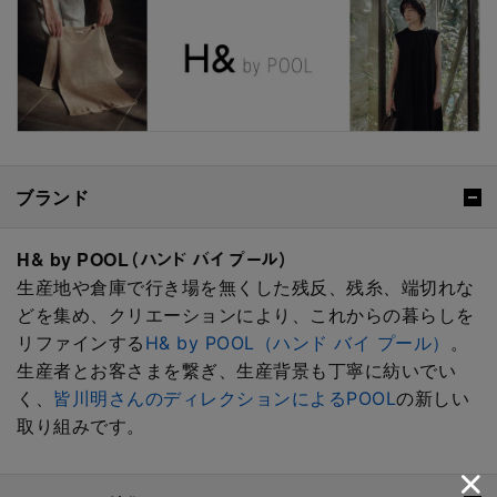
ブランド
H& by POOL（ハンド バイ プール）
生産地や倉庫で行き場を無くした残反、残糸、端切れな
どを集め、クリエーションにより、これからの暮らしを
リファインする
H& by POOL（ハンド バイ プール）
。
生産者とお客さまを繋ぎ、生産背景も丁寧に紡いでい
く、
皆川明さんのディレクションによるPOOL
の新しい
取り組みです。