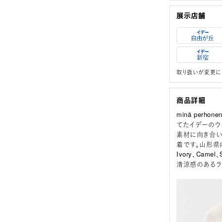
取り扱いが変更に
商品詳細
minä per
てたイデーのウェ
素材に向き合い
着です。山形県
Ivory、Cam
清涼感のあるラ