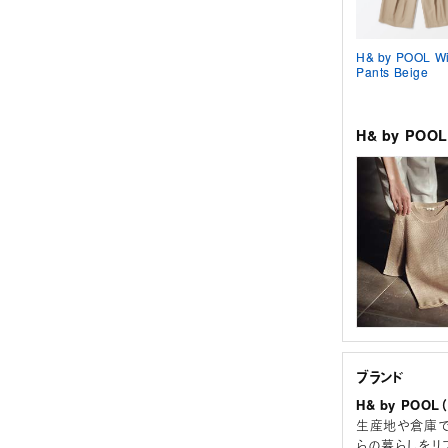
H& by POOL W
Pants Beige
H& by PO
ブランド
H& by POO
生産地や倉庫で
らの暮らしをリ