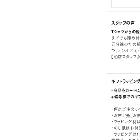
スタッフの声
Tシャツからの
リブでも締め付
五分袖のため腕
で、オンオフ問
【柏店スタッフ女
ギフトラッピン
・商品をカート
※備考欄でのギ
・何点ご注文い
・お届け先、お
・ラッピング材
・のし紙はお付
・ラッピングは