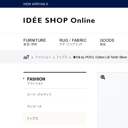
NEW ARRIVALS
FURNITURE
RUG / FABRIC
GOODS
家具・照明
ラグ・ファブリック
雑貨
>
ファッション
>
トップス
>
★H& by POOL Cotton Lib Tshirt Silver
FASHION
ファッション
コート・ジャケット
ワンピース
トップス