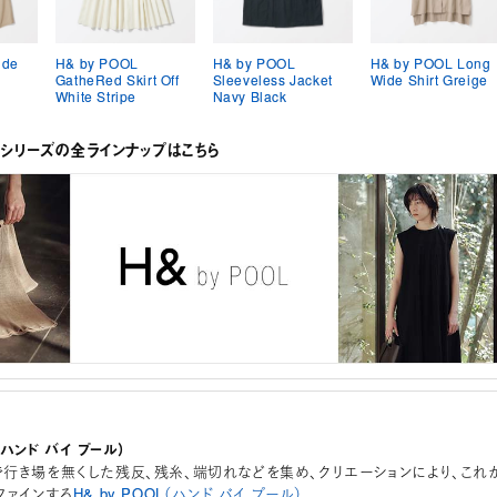
ide
H& by POOL
H& by POOL
H& by POOL Long
GatheRed Skirt Off
Sleeveless Jacket
Wide Shirt Greige
White Stripe
Navy Black
OLシリーズの全ラインナップはこちら
L（ハンド バイ プール）
行き場を無くした残反、残糸、端切れなどを集め、クリエーションにより、これ
ファインする
H& by POOL（ハンド バイ プール）
。