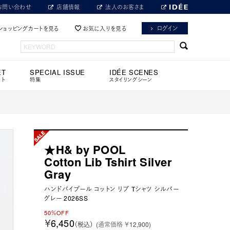
お問い合わせ
店舗情報
法人のお客さま
ログイン
ショッピングカートを見る
お気に入りを見る
ET
SPECIAL ISSUE
IDÉE SCENES
ット
特集
スタイリングシーン
★H& by POOL
Cotton Lib Tshirt Silver
Gray
ハンドバイプール コットン リブ Tシャツ シルバー
グレー 2026SS
50％OFF
￥6,450
（税込）
(通常価格 ￥12,900)