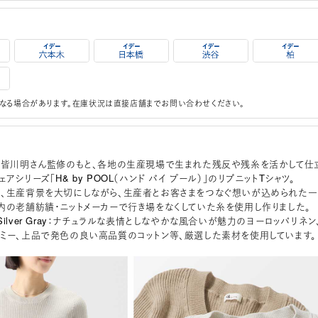
なる場合があります。在庫状況は直接店舗までお問い合わせください。
honen皆川明さん監修のもと、各地の生産現場で生まれた残反や残糸を活かして仕
アシリーズ「H& by POOL（ハンド バイ プール）」のリブニットTシャツ。
、生産背景を大切にしながら、生産者とお客さまをつなぐ想いが込められた一
内の老舗紡績・ニットメーカーで行き場をなくしていた糸を使用し作りました。
el、Silver Gray：ナチュラルな表情としなやかな風合いが魅力のヨーロッパリネン
ミー、上品で発色の良い高品質のコットン等、厳選した素材を使用しています。