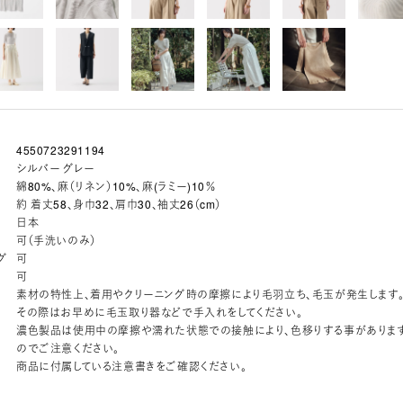
4550723291194
シルバー グレー
綿80%、麻（リネン）10%、麻(ラミー)10％
約 着丈58、身巾32、肩巾30、袖丈26（cm）
日本
可（手洗いのみ）
グ
可
可
素材の特性上、着用やクリーニング時の摩擦により毛羽立ち、毛玉が発生します
その際はお早めに毛玉取り器などで手入れをしてください。
濃色製品は使用中の摩擦や濡れた状態での接触により、色移りする事がありま
のでご注意ください。
商品に付属している注意書きをご確認ください。