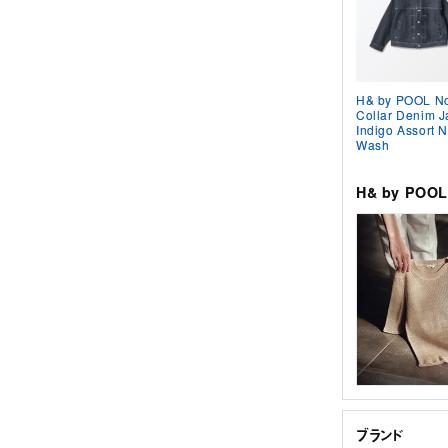
H& by POOL N
Collar Denim J
Indigo Assort 
Wash
H& by PO
ブランド