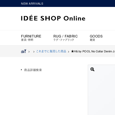
NEW ARRIVALS
FURNITURE
RUG / FABRIC
GOODS
家具・照明
ラグ・ファブリック
雑貨
>
>
これまでに販売した商品
>
★H& by POOL No Collar Denim Ja
商品詳細検索