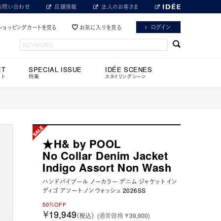
お問い合わせ
店舗情報
法人のお客さま
ログイン
ショッピングカートを見る
お気に入りを見る
ET
SPECIAL ISSUE
IDÉE SCENES
ット
特集
スタイリングシーン
★H& by POOL
No Collar Denim Jacket
Indigo Assort Non Wash
ハンドバイプール ノーカラー デニム ジャケット イン
ディゴ アソート ノンウォッシュ 2026SS
50％OFF
￥19,949
（税込）
(通常価格 ￥39,900)