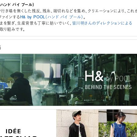
L（ハンド バイ プール）
行き場を無くした残反、残糸、端切れなどを集め、クリエーションにより、これ
ファインする
H& by POOL（ハンド バイ プール）
。
まを繋ぎ、生産背景も丁寧に紡いでいく、
皆川明さんのディレクションによる
取り組みです。
集