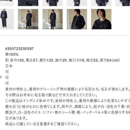
4550723250597
綿100%
約 身巾130、着丈57、裾巾123、袖巾25、袖口巾16、袖丈52、肩巾54（cm）
日本
可
グ
可
可
素材の特性上、着用やクリーニング時の摩擦により毛羽立ち、毛玉が発生します
その際はお早めに毛玉取り器などで手入れをしてください。
この製品はインディゴ染めです。染料の特性上、着用や摩擦により色落ちしやすく
擦れ合うと他のものに色移りします。雨や汗、摩擦により、肌や白・淡色の下着・
類及び、白・淡色のイス・ソファ・車のシート類・靴・バック・ベルト等に色移りする
合があります。
商品に付属している注意書きをご確認ください。