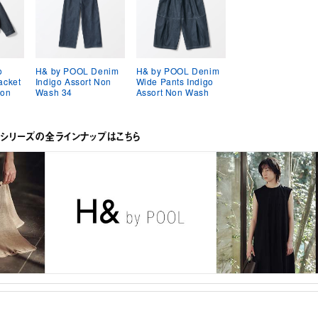
o
H& by POOL Denim
H& by POOL Denim
acket
Indigo Assort Non
Wide Pants Indigo
Non
Wash 34
Assort Non Wash
OLシリーズの全ラインナップはこちら