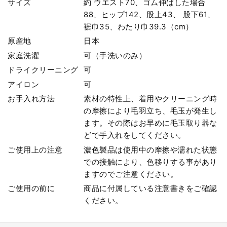
サイズ
約 ウエスト70、ゴム伸ばした場合
88、ヒップ142、股上43、 股下61、
裾巾35、わたり巾39.3（cm）
原産地
日本
家庭洗濯
可（手洗いのみ）
ドライクリーニング
可
アイロン
可
お手入れ方法
素材の特性上、着用やクリーニング時
の摩擦により毛羽立ち、毛玉が発生し
ます。その際はお早めに毛玉取り器な
どで手入れをしてください。
ご使用上の注意
濃色製品は使用中の摩擦や濡れた状態
での接触により、色移りする事があり
ますのでご注意ください。
ご使用の前に
商品に付属している注意書きをご確認
ください。