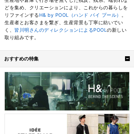
生産地や倉庫で行き場を無くした残反、残糸、端切れな
どを集め、クリエーションにより、これからの暮らしを
リファインする
H& by POOL（ハンド バイ プール）
。
生産者とお客さまを繋ぎ、生産背景も丁寧に紡いでい
く、
皆川明さんのディレクションによるPOOL
の新しい
取り組みです。
おすすめの特集