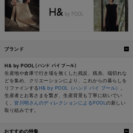
ブランド
H& by POOL（ハンド バイ プール）
生産地や倉庫で行き場を無くした残反、残糸、端切れな
どを集め、クリエーションにより、これからの暮らしを
リファインする
H& by POOL（ハンド バイ プール）
。
生産者とお客さまを繋ぎ、生産背景も丁寧に紡いでい
く、
皆川明さんのディレクションによるPOOL
の新しい
取り組みです。
おすすめの特集