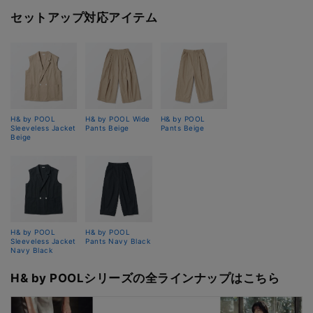
セットアップ対応アイテム
H& by POOL
H& by POOL Wide
H& by POOL
Sleeveless Jacket
Pants Beige
Pants Beige
Beige
H& by POOL
H& by POOL
Sleeveless Jacket
Pants Navy Black
Navy Black
H& by POOLシリーズの全ラインナップはこちら