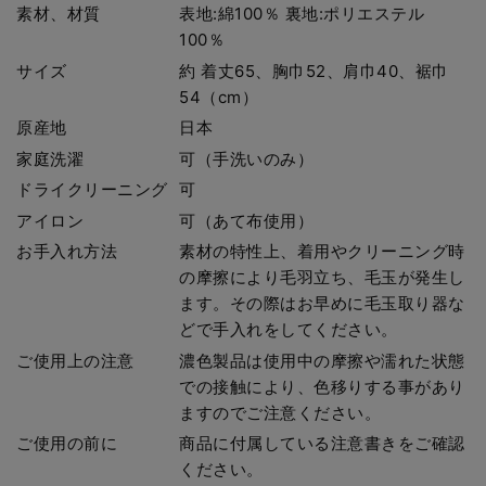
素材、材質
表地:綿100％ 裏地:ポリエステル
100％
サイズ
約 着丈65、胸巾52、肩巾40、裾巾
54（cm）
原産地
日本
家庭洗濯
可（手洗いのみ）
ドライクリーニング
可
アイロン
可（あて布使用）
お手入れ方法
素材の特性上、着用やクリーニング時
の摩擦により毛羽立ち、毛玉が発生し
ます。その際はお早めに毛玉取り器な
どで手入れをしてください。
ご使用上の注意
濃色製品は使用中の摩擦や濡れた状態
での接触により、色移りする事があり
ますのでご注意ください。
ご使用の前に
商品に付属している注意書きをご確認
ください。