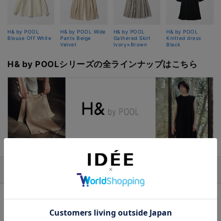
H& by POOL
H& by POOL Wide
H& by POOL
H& by POOL
Blouse Off White
Pants Beige
Gathered Skirt
Knitted dress
Velvet
Ivory×Brown
Black
H& by POOLシリーズの全ラインナップはこちら
ブランド
H& by POOL（ハンド バイ プール）
生産地や倉庫で行き場を無くした残反、残糸、端切れな