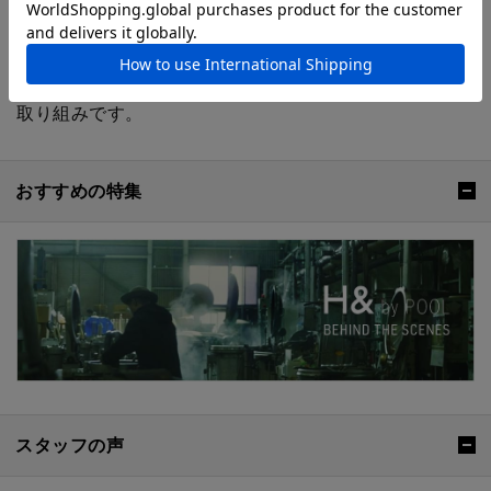
どを集め、クリエーションにより、これからの暮らしを
リファインする
H& by POOL（ハンド バイ プール）
。
生産者とお客さまを繋ぎ、生産背景も丁寧に紡いでい
く、
皆川明さんのディレクションによるPOOL
の新しい
取り組みです。
おすすめの特集
スタッフの声