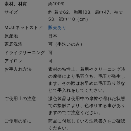
素材、材質
綿100％
サイズ
約 着丈62、胸囲108、肩巾47、袖丈
53、裾巾110（cm）
MUJIネットストア
販売あり
原産地
日本
家庭洗濯
可（手洗いのみ）
ドライクリーニング
可
アイロン
可
お手入れ方法
素材の特性上、着用やクリーニング時
の摩擦により毛羽立ち、毛玉が発生し
ます。その際はお早めに毛玉取り器な
どで手入れをしてください。
ご使用上の注意
濃色製品は使用中の摩擦や濡れた状態
での接触により、色移りする事があり
ますのでご注意ください。
ご使用の前に
商品に付属している注意書きをご確認
ください。