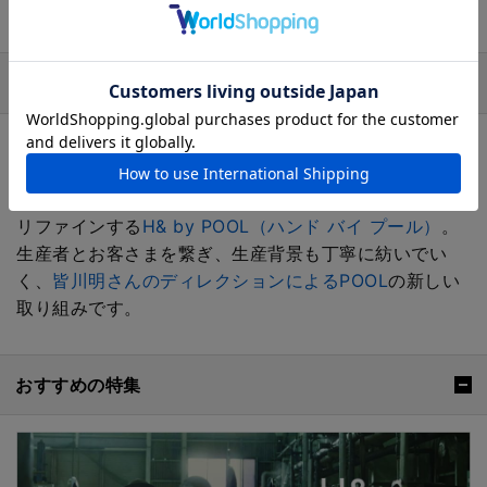
ブランド
H& by POOL（ハンド バイ プール）
生産地や倉庫で行き場を無くした残反、残糸、端切れな
どを集め、クリエーションにより、これからの暮らしを
リファインする
H& by POOL（ハンド バイ プール）
。
生産者とお客さまを繋ぎ、生産背景も丁寧に紡いでい
く、
皆川明さんのディレクションによるPOOL
の新しい
取り組みです。
おすすめの特集