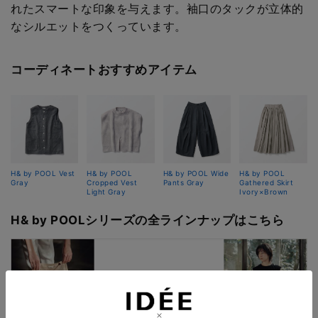
れたスマートな印象を与えます。袖口のタックが立体的
なシルエットをつくっています。
コーディネートおすすめアイテム
H& by POOL Vest
H& by POOL
H& by POOL Wide
H& by POOL
Gray
Cropped Vest
Pants Gray
Gathered Skirt
Light Gray
Ivory×Brown
H& by POOLシリーズの全ラインナップはこちら