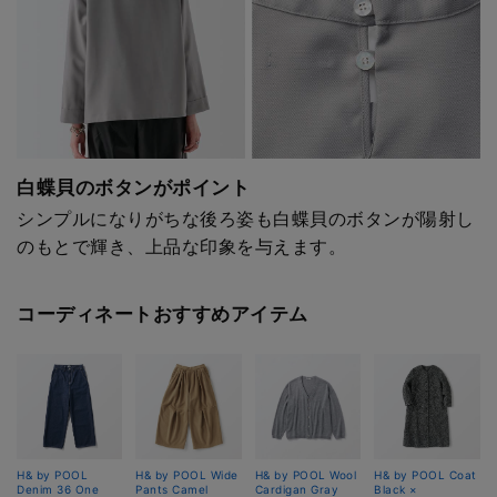
白蝶貝のボタンがポイント
シンプルになりがちな後ろ姿も白蝶貝のボタンが陽射し
のもとで輝き、上品な印象を与えます。
コーディネートおすすめアイテム
H& by POOL
H& by POOL Wide
H& by POOL Wool
H& by POOL Coat
Denim 36 One
Pants Camel
Cardigan Gray
Black ×