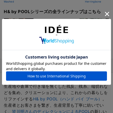
Washed
Herringbone
H& by POOLシリーズの全ラインナップはこちら
ブランド
H& by POOL（ハンド バイ プール）
生産地や倉庫で行き場を無くした残反、残糸、端切れな
どを集め、クリエーションにより、これからの暮らしを
リファインする
H& by POOL（ハンド バイ プール）
。
生産者とお客さまを繋ぎ、生産背景も丁寧に紡いでい
く、
皆川明さんのディレクションによるPOOL
の新しい