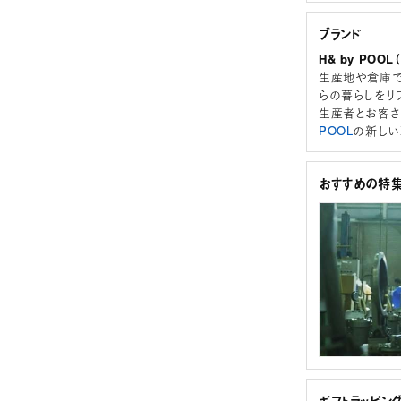
ブランド
H& by POO
生産地や倉庫で
らの暮らしをリ
生産者とお客さ
POOL
の新しい
おすすめの特
ギフトラッピン