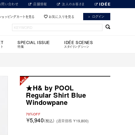
お問い合わせ
店舗情報
法人のお客さま
ログイン
ショッピングカートを見る
お気に入りを見る
ET
SPECIAL ISSUE
IDÉE SCENES
ット
特集
スタイリングシーン
★H& by POOL
Regular Shirt Blue
Windowpane
70％OFF
￥5,940
（税込）
(通常価格 ￥19,800)