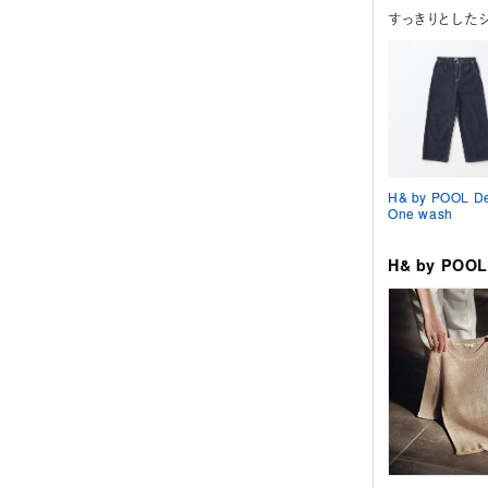
すっきりとした
H& by POOL D
One wash
H& by PO