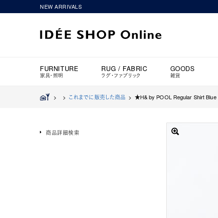
NEW ARRIVALS
FURNITURE
RUG / FABRIC
GOODS
家具・照明
ラグ・ファブリック
雑貨
>
>
これまでに販売した商品
>
★H& by POOL Regular Shirt Blue
商品詳細検索