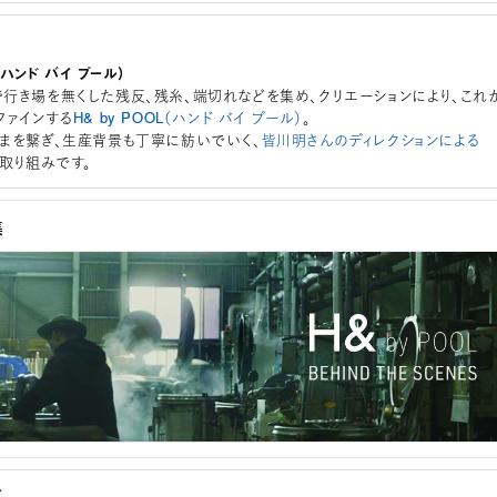
L（ハンド バイ プール）
行き場を無くした残反、残糸、端切れなどを集め、クリエーションにより、これ
ファインする
H& by POOL（ハンド バイ プール）
。
まを繋ぎ、生産背景も丁寧に紡いでいく、
皆川明さんのディレクションによる
取り組みです。
集
グ