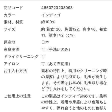
商品コード
4550723208093
カラー
インディゴ
素材、材質
綿100％
サイズ
約 着丈120、胸囲122、肩巾48、袖丈
11、裾巾142（cm）
原産地
日本
家庭洗濯
可（手洗いのみ）
ドライクリーニング
可
アイロン
可（あて布使用）
お手入れ方法
素材の特性上、着用やクリーニング時
の摩擦により毛羽立ち、毛玉が発生し
ます。その際はお早めに毛玉取り器な
どで手入れをしてください。
ご使用上の注意
この製品はインディゴ染めです。染料
の特性上、着用や摩擦により色落ちし
やすく、擦れ合うと他のものに色移り