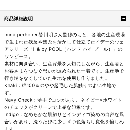
商品詳細説明
minä perhonen皆川明さん監修のもと、各地の生産現場
で生まれた残反や残糸を活かして仕立てたイデーのウェ
アシリーズ「H& by POOL（ハンド バイ プール）」の
ワンピース。
素材に向き合い、生産背景を大切にしながら、生産者と
お客さまをつなぐ想いが込められた一着です。生産地で
行き場をなくしていた生地を使用し作りました。
Khaki：綿100％のやや起毛した肌触りのよい生地で
す。
Navy Check：薄手でコシがあり、ネイビー×ホワイト
のチェックがクリーンで上品な印象です。
Indigo：なめらかな肌触りとインディゴ染めの自然な風
合いがあり、洗うたびに少しずつ色落ちし変化を愉しめ
ます。