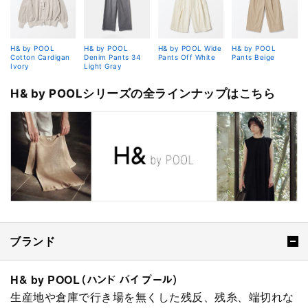
H& by POOL
H& by POOL
H& by POOL Wide
H& by POOL
Cotton Cardigan
Denim Pants 34
Pants Off White
Pants Beige
Ivory
Light Gray
H& by POOLシリーズの全ラインナップはこちら
ブランド
H& by POOL（ハンド バイ プール）
生産地や倉庫で行き場を無くした残反、残糸、端切れな