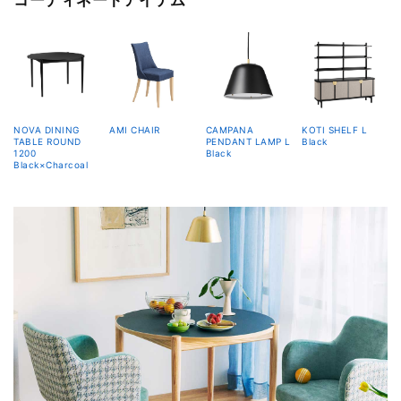
NOVA DINING
AMI CHAIR
CAMPANA
KOTI SHELF L
TABLE ROUND
PENDANT LAMP L
Black
1200
Black
Black×Charcoal