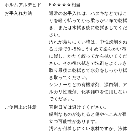
ホルムアルデヒド
F☆☆☆☆相当
お手入れ方法
通常のお手入れは、ハタキなどでほこ
りを軽く払ってから柔らかい布で乾拭
き、または水拭き後に乾拭きしてくだ
さい。
汚れが落ちにくい時は、中性洗剤をぬ
るま湯で3~5%にうすめて柔らかい布
に浸し、かたく絞ってから拭いてくだ
さい。その後水拭きで洗剤をよくふき
取り最後に乾拭きで水分をしっかり拭
き取ってください。
シンナーなどの有機溶剤、漂白剤、ア
ルカリ性洗剤、化学雑巾を使用しない
でください。
ご使用上の注意
直射日光は避けてください。
鋭利なものがあたると傷やへこみが目
立つ可能性があります。
汚れが付着しにくい素材ですが、液体