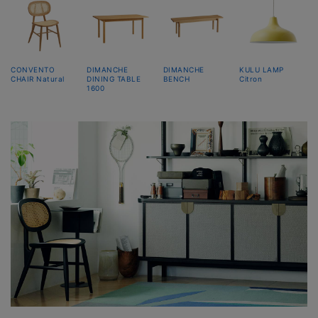
CONVENTO
DIMANCHE
DIMANCHE
KULU LAMP
CHAIR Natural
DINING TABLE
BENCH
Citron
1600