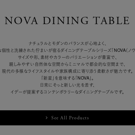
NOVA DINING TABLE
ナチュラルとモダンのバランスが心地よく、
な個性と洗練された佇まいが宿るダイニングテーブルシリーズ「NOVA（ノヴァ
サイズや形、素材やカラーのバリエーションが豊富で、
親しみやすい自然体な空間からミニマルで都会的な空間まで、
現代の多様なライフスタイルや家族構成に寄り添う柔軟さが魅力です。
「新星」を意味する「NOVA」。
日常にそっと新しい光を差す、
イデーが提案するコンテンポラリーなダイニングテーブルです。
See All Products