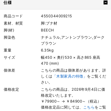
仕様
商品コード
4550344009215
素材、材質
脚:ブナ材
脚(材)
BEECH
脚染色
ナチュラル,アントンブラウン,ダーク
ブラウン
重量
6.35kg
サイズ
幅450 × 奥行530 × 高さ865 座高
470 (mm)
個体差
こちらの商品は個体差があります。詳
しくは
「木製家具の特徴」
をご覧くだ
さい。
価格改定
こちらの商品は、2026年9月4日に価
格改定いたします。
￥79900～ → ￥84900～（税込）
価格改定品に関しては、
こちら
をご覧