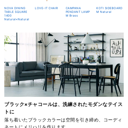
NOVA DINING
LOVE-IT CHAIR
CAMPANA
KOTI SIDEBOARD
TABLE SQUARE
PENDANT LAMP
M Natural
1400
M Brass
Natural×Natural
ブラック×チャコールは、洗練されたモダンなテイス
トに
落ち着いたブラックカラーは空間を引き締め、コーディ
ネートにメリハリを作ります。