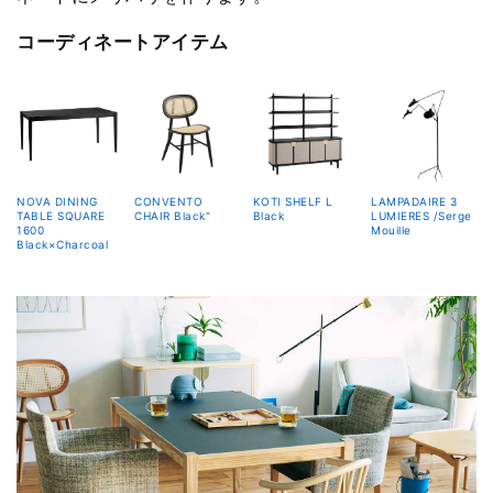
コーディネートアイテム
NOVA DINING
CONVENTO
KOTI SHELF L
LAMPADAIRE 3
TABLE SQUARE
CHAIR Black"
Black
LUMIERES /Serge
1600
Mouille
Black×Charcoal