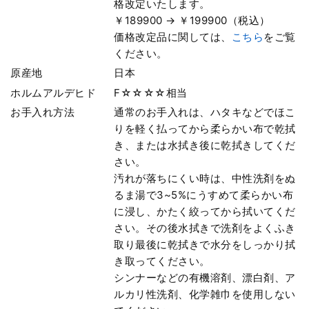
格改定いたします。
￥189900 → ￥199900（税込）
価格改定品に関しては、
こちら
をご覧
ください。
原産地
日本
ホルムアルデヒド
F☆☆☆☆相当
お手入れ方法
通常のお手入れは、ハタキなどでほこ
りを軽く払ってから柔らかい布で乾拭
き、または水拭き後に乾拭きしてくだ
さい。
汚れが落ちにくい時は、中性洗剤をぬ
るま湯で3~5%にうすめて柔らかい布
に浸し、かたく絞ってから拭いてくだ
さい。その後水拭きで洗剤をよくふき
取り最後に乾拭きで水分をしっかり拭
き取ってください。
シンナーなどの有機溶剤、漂白剤、ア
ルカリ性洗剤、化学雑巾を使用しない