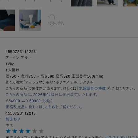
4550723112253
ブークレ ブルー
12kg
1人掛け
幅750 × 奥行750 × 高さ590 座高320 座面奥行500(mm)
脚：天然木（アッシュ材） 張地：ポリエステル、アクリル
こちらの商品は個体差があります。詳しくは
「木製家具の特徴」
をご覧ください。
こちらの商品は、2026年9月4日に価格改定いたします。
￥54900 → ￥59900（税込）
価格改定品に関しては、
こちら
をご覧ください。
4550723112215
ア
販売あり
中国
布張りのソファやチェアの汚れやシミができてしまった場合、
お手入れ方法はこ