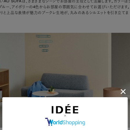
いAO SOFAは、さまざまなシーンでお部屋の主役として活躍します。カラーは
、ブルー、アイボリーの4色からお部屋の雰囲気に合わせてお選びいただけます。
りと上品な表情が魅力のブークレ生地が、丸みのあるシルエットを引き立てま