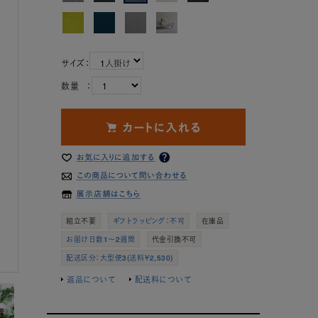
サイズ：
数量 ：
組立不要
ギフトラッピング：不可
在庫品
お届け日数1～2週間
代金引換不可
配送区分：大型便3(送料￥2,530)
返品について
配送料について