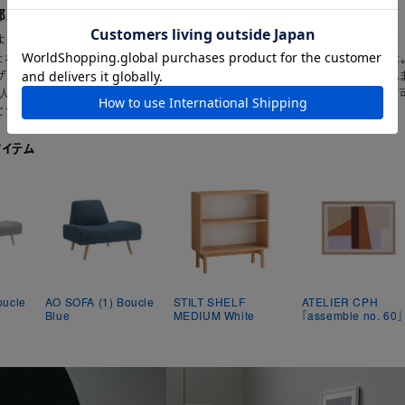
屋にもフィットするソファ​
よりも背もたれのを小さくすることで、すっきりと軽やかな印象に仕上げていま
たれの高さを低く設計し、日本人に馴染みのある床に座る感覚に近づけました
ザインで、一人暮らしのお部屋や限られたスペースでもお部屋を広く見せられ
と2人掛けを組み合わせることで、空間やライフスタイルに合わせたレイアウトが
じて使い分けられます。​
アイテム
oucle
AO SOFA (1) Boucle
STILT SHELF
ATELIER CPH
Blue
MEDIUM White
「assemble no. 60」