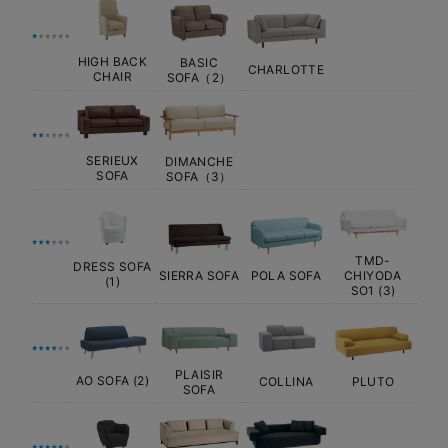
HIGH BACK
BASIC
CHARLOTTE
CHAIR
SOFA（2）
SERIEUX
DIMANCHE
SOFA
SOFA（3）
TMD-
DRESS SOFA
SIERRA SOFA
POLA SOFA
CHIYODA
(1)
SO1 (3)
PLAISIR
AO SOFA (2)
COLLINA
PLUTO
SOFA