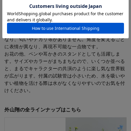
水溶性の樹脂で色を作り、型に流し込んで作られていま
す。その際、別で作ったパーツを同時に入れ込み、固ま
った後にカットしたり、砕いたり削ったりして形づくっ
ています。水溶性樹脂は環境にやさしく、石油系とは異
なり、匂いやテカリ等がありません。角度を変えるごと
に表情が異なり、再現不可能な一点物です。
お花の他、ペンや耳かきのスタンドとしても活躍しま
す。サイズやカラーがまちまちなので、いくつか並べる
と、まるでキャラクターの共演のように楽し気な世界観
が広がります。付属の試験管は小さいため、水を吸いや
すい植物を活ける際は水がなくなりやすいのでお気を付
けください。
外山翔の全ラインナップはこちら