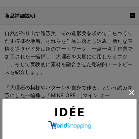
商品詳細説明
自然が作り出す造形美、その造形美を求めて自らつくり
だす模様や地層。それらを作品に落とし込み、新たな表
情を導きだす外山翔のアートワーク。一点一点手作業で
加工された一輪挿し、大理石を大胆に使用したオブジ
ェ、そして実験的に素材を融合させた彫刻的アートピー
スを紹介します。
「大理石の模様やパターンを自身で作る」という試みを
形にした一輪挿し「MINE ORE （マイン オー
レ）」。"MINE" は鉱山、"ORE" は鉱石という意味をも
ち、地層や模様を自分なりに出してみようと作り出し
た、外山氏の石好きが高じて生まれたアイテムです。
2020年9月にパリで行われたエキシビジョン
「1000vases」でも高い評価を獲得しました。