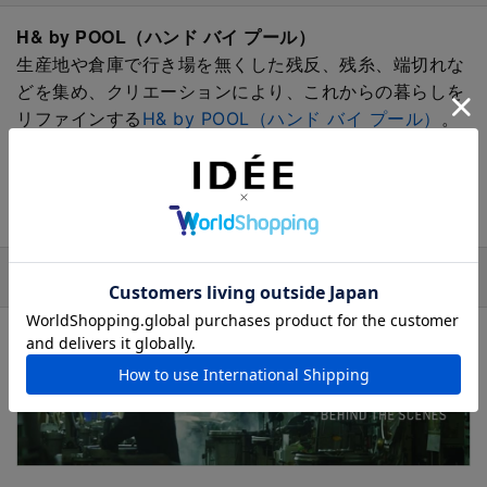
H& by POOL（ハンド バイ プール）
生産地や倉庫で行き場を無くした残反、残糸、端切れな
どを集め、クリエーションにより、これからの暮らしを
リファインする
H& by POOL（ハンド バイ プール）
。
生産者とお客さまを繋ぎ、生産背景も丁寧に紡いでい
く、
皆川明さんのディレクションによるPOOL
の新しい
取り組みです。
おすすめの特集