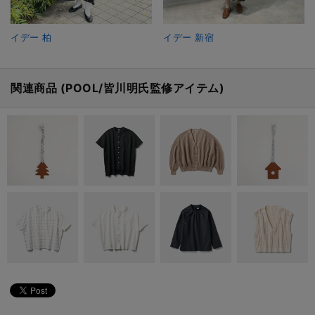
イデー 柏
イデー 新宿
関連商品 (POOL/皆川明氏監修アイテム)