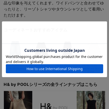
品な印象を与えてくれます。ワイドパンツと合わせてゆ
ったりと、リーゾトシャツやタウンシャツとして着用い
ただけます。
コーディネートおすすめアイテム
H& by POOL
H& by POOL
H& by POOL
H& by POOL
Denim 36 Stone
Denim Wide Pants
Cotton Wool
Gathered Skirt
wash
Cutsew pants
Off White
Navy
H& by POOLシリーズの全ラインナップはこちら