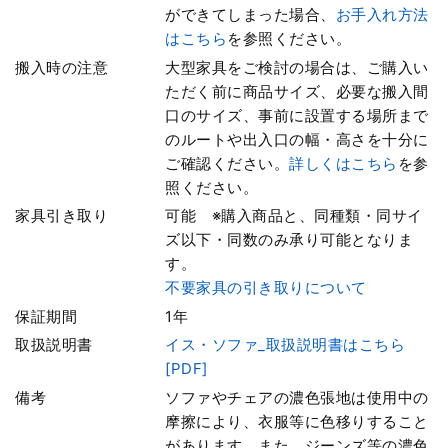
ができてしまった場合、
お手入れ方法
はこちら
を参照ください。
搬入時の注意
大型家具をご検討の場合は、ご購入い
ただく前に商品サイズ、必要な搬入間
口のサイズ、事前に設置する場所まで
のルートや出入口の幅・高さを十分に
ご確認ください。
詳しくはこちら
を参
照ください。
家具引き取り
可能 ※購入商品と、同種類・同サイ
ズ以下・同数のみ承り可能となりま
す。
不要家具の引き取りについて
保証期間
1年
取扱説明書
イス・ソファ_取扱説明書はこちら
[PDF]
備考
ソファやチェアの濃色張地は使用中の
摩擦により、衣服等に色移りすること
があります。また、ジーンズ等の濃色