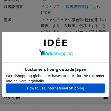
取扱説明書
イス・ソファ_取扱説明書はこちら
[PDF]
備考
ソファやチェアの濃色張地は使用中の
摩擦により、衣服等に色移りすること
があります。また、ジーンズ等の濃色
生地が家具に色移りすることもありま
す。特に、汗や水分などで濡れた状態
で使用すると色移りしやすいのでご注
意ください。
ソファやチェアが壁面に接触している
と化学反応や使用中の摩擦により、壁
面に色移りしたり傷をつけることがあ
りますのでご注意ください。
展示店舗