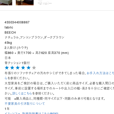
4550344008867
fabric
BEECH
ナチュラル,アントンブラウン,ダークブラウン
45kg
2人掛け (カウチ)
幅860 × 奥行1700 × 高さ620 座高370 (mm)
日本
背クッション1個付
布張りのソファやチェアの汚れやシミができてしまった場合、
お手入れ方法はこ
ら
を参照ください。
大型家具をご検討の場合は、ご購入いただく前に商品サイズ、必要な搬入間口
サイズ、事前に設置する場所までのルートや出入口の幅・高さを十分にご確認く
さい。
詳しくはこちら
を参照ください。
可能 ※購入商品と、同種類・同サイズ以下・同数のみ承り可能となります。
不要家具の引き取りについて
1年
イス・ソファ_取扱説明書はこちら[PDF]