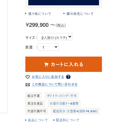
張り地について
脚の染色について
￥299,900 ～
（税込）
サイズ：
数量 ：
組立不要
ギフトラッピング：不可
受注生産品
お届け日数7～8週間
代金引換不可
配送区分：大型便4(送料￥4,950)
返品について
配送料について