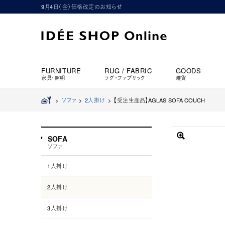
9月4日（金）価格改定のお知らせ
FURNITURE
RUG / FABRIC
GOODS
家具・照明
ラグ・ファブリック
雑貨
>
ソファ
>
2人掛け
>
【受注生産品】AGLAS SOFA COUCH
SOFA
ソファ
1人掛け
2人掛け
3人掛け