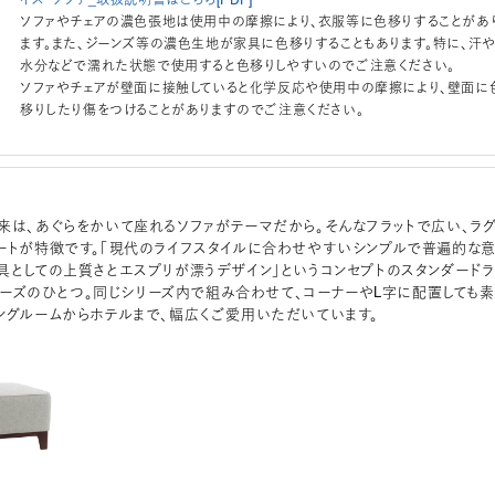
ソファやチェアの濃色張地は使用中の摩擦により、衣服等に色移りすることがあ
ます。また、ジーンズ等の濃色生地が家具に色移りすることもあります。特に、汗
水分などで濡れた状態で使用すると色移りしやすいのでご注意ください。
ソファやチェアが壁面に接触していると化学反応や使用中の摩擦により、壁面に
移りしたり傷をつけることがありますのでご注意ください。
来は、あぐらをかいて座れるソファがテーマだから。そんなフラットで広い、ラ
ートが特徴です。「現代のライフスタイルに合わせやすいシンプルで普遍的な
具としての上質さとエスプリが漂うデザイン」というコンセプトのスタンダードラ
」シリーズのひとつ。同じシリーズ内で組み合わせて、コーナーやL字に配置しても素
ングルームからホテルまで、幅広くご愛用いただいています。