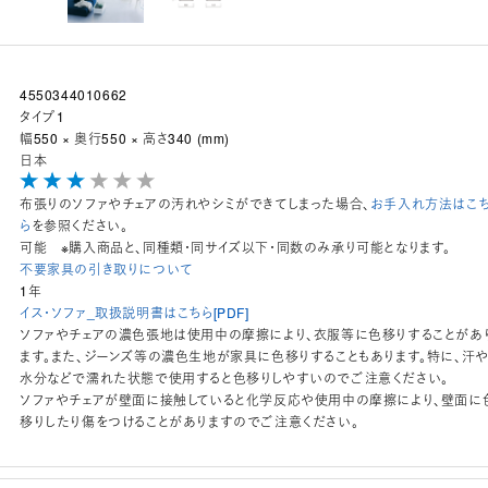
4550344010662
タイプ1
幅550 × 奥行550 × 高さ340 (mm)
日本
布張りのソファやチェアの汚れやシミができてしまった場合、
お手入れ方法はこ
ら
を参照ください。
可能 ※購入商品と、同種類・同サイズ以下・同数のみ承り可能となります。
不要家具の引き取りについて
1年
イス・ソファ_取扱説明書はこちら[PDF]
ソファやチェアの濃色張地は使用中の摩擦により、衣服等に色移りすることがあ
ます。また、ジーンズ等の濃色生地が家具に色移りすることもあります。特に、汗
水分などで濡れた状態で使用すると色移りしやすいのでご注意ください。
ソファやチェアが壁面に接触していると化学反応や使用中の摩擦により、壁面に
移りしたり傷をつけることがありますのでご注意ください。