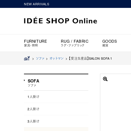
NEW ARRIVALS
FURNITURE
RUG / FABRIC
GOODS
家具・照明
ラグ・ファブリック
雑貨
>
ソファ
>
オットマン
>
【受注生産品】SALON SOFA 1
SOFA
ソファ
1人掛け
2人掛け
3人掛け