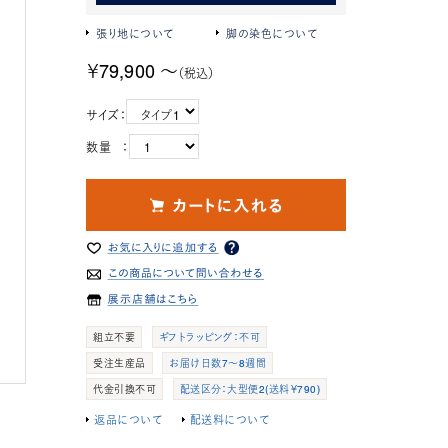
張り地について
脚の染色について
￥79,900 ～
（税込）
サイズ：
数量 ：
組立不要
ギフトラッピング：不可
受注生産品
お届け日数7～8週間
代金引換不可
配送区分：大型便2(送料￥790)
返品について
配送料について