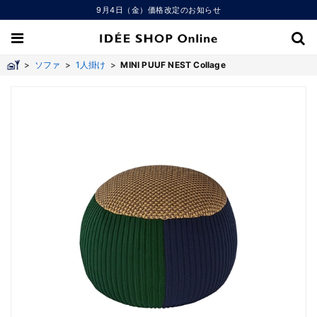
9月4日（金）価格改定のお知らせ
>
ソファ
>
1人掛け
>
MINI PUUF NEST Collage