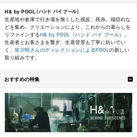
H& by POOL（ハンド バイ プール）
生産地や倉庫で行き場を無くした残反、残糸、端切れな
どを集め、クリエーションにより、これからの暮らしを
リファインする
H& by POOL（ハンド バイ プール）
。
生産者とお客さまを繋ぎ、生産背景も丁寧に紡いでい
く、
皆川明さんのディレクションによるPOOL
の新しい
取り組みです。
おすすめの特集