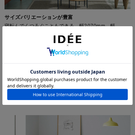
サイズバリエーションが豊富
寝転んでくつろぐこともできる、幅2070mm、幅
1900mm。2人で座ってもゆとりのある幅1700mm。家
族構成にあわせてお選びください。
コーディネートアイテム
DIMANCHE SOFA
GOOD LUCK LOW
LAMPADAIRE 3
(C3)
TABLE Natural
LUMIERES